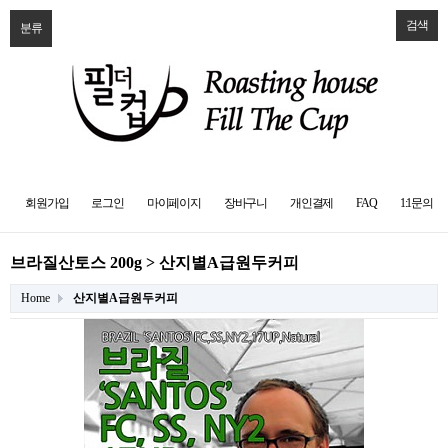
검색
분류
회원가입
로그인
마이페이지
장바구니
개인결제
FAQ
1:1문의
브라질산토스 200g > 산지별A급원두커피
Home
산지별A급원두커피