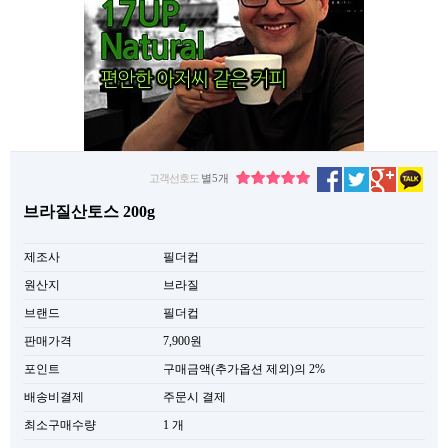
고객선호도
별5개
브라질산토스 200g
제조사
필더컵
원산지
브라질
브랜드
필더컵
판매가격
7,900원
포인트
구매금액(추가옵션 제외)의 2%
배송비결제
주문시 결제
최소구매수량
1 개